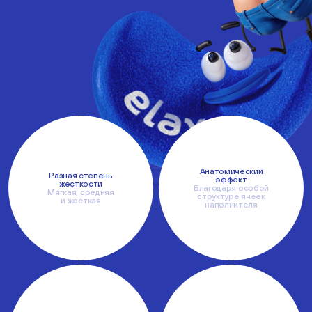
Анатомический
Разная степень
эффект
жесткости
Благодаря особой
Мягкая, средняя
структуре ячеек
и жесткая
наполнителя