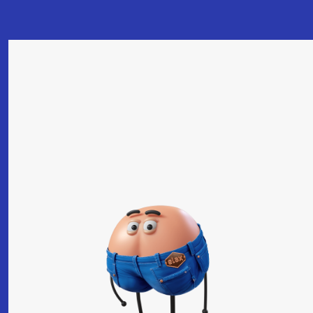
Создай свой
Релакс
добавь своему Релаксу
индивидуальности
все
цвет кожи
головные уборы
очки
костюм
прическа
усы
вайб
другое
глаза