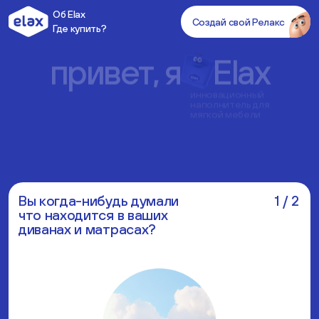
Об Elax
Создай свой Релакс
Где купить?
привет,
я
Elax
инновационный
наполнитель для
мягкой мебели
Вы когда-нибудь думали
1
/
2
что находится в ваших
диванах и матрасах?