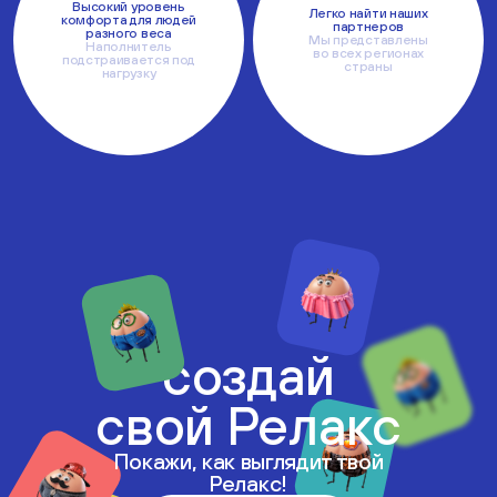
Высокий уровень
Легко найти наших
комфорта для людей
партнеров
разного веса
Мы представлены
Наполнитель
во всех регионах
подстраивается под
страны
нагрузку
создай
свой Релакс
Покажи, как выглядит твой
Релакс!