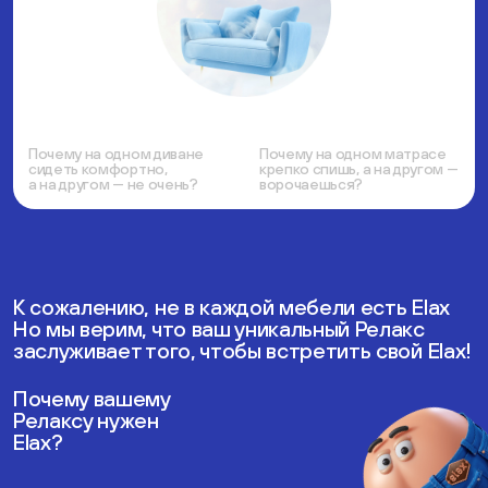
Почему на одном диване
Почему на одном матрасе
сидеть комфортно,
крепко спишь, а на другом —
а на другом — не очень?
ворочаешься?
К сожалению, не в каждой мебели есть Elax
Но мы верим, что ваш уникальный Релакс
заслуживает того, чтобы встретить свой Elax!
Почему вашему
Релаксу нужен
Elax?